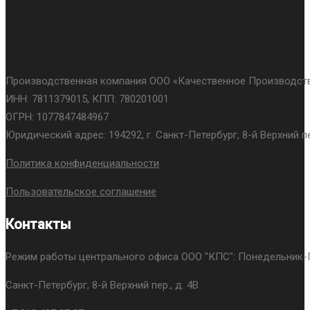
Производственная компания ООО «Качественное Производств
ИНН: 7811379015, КПП: 780201001
ОГРН: 1077847484967
Юридический адрес: 194292, г. Санкт-Петербург, 8-й Верхний пер
Политика конфиденциальности
Пользовательское соглашение
Контакты
Режим работы центрального офиса ООО "КПС": Понедельник-Пя
Санкт-Петербург, 8-й Верхний пер., д. 4В