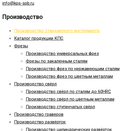
info@kps-spb.ru
Производство
Производство стандартного инструмента
Каталог продукции КПС
Фрезы
Производство универсальных фрез
Фрезы по закаленным сталям
Производство фрез по нержавеющим сталям
Производство фрез по цветным металлам
Производство свёрл
Производство свёрл по сталям до 60HRC
Производство свёрл по цветным металлам
Производство ступенчатых свёрл
Производство граверов
Производство развёрток
Производство цилиндрических развёрток