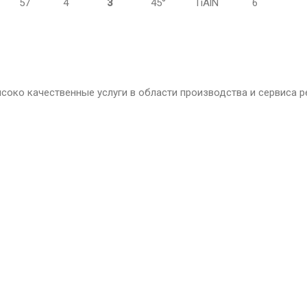
57
4
3
45°
TiAlN
6
око качественные услуги в области производства и сервиса 