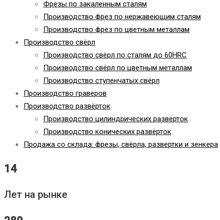
Фрезы по закаленным сталям
Производство фрез по нержавеющим сталям
Производство фрез по цветным металлам
Производство свёрл
Производство свёрл по сталям до 60HRC
Производство свёрл по цветным металлам
Производство ступенчатых свёрл
Производство граверов
Производство развёрток
Производство цилиндрических развёрток
Производство конических развёрток
Продажа со склада: фрезы, свёрла, развертки и зенкера
14
Лет на рынке