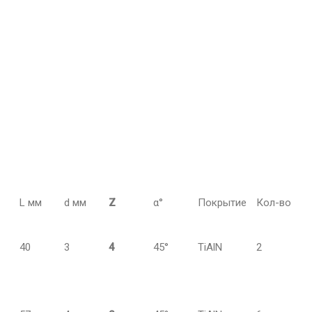
L мм
d мм
Z
α°
Покрытие
Кол-во
40
3
4
45°
TiAlN
2